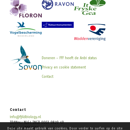
Doneren – FFF heeft de Anbi status
Privacy en cookie statement
Contact
Contact
info@fjildbiology.nl
IBANnr.: NL64 INGB 0003 9829 49
KvK nr.: 40000237
Deze site maakt gebruik van cookies. Door verder te surfen op de site