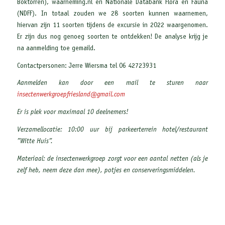
Boktorren), waarneming.nl en Nationale Databank Flora en Fauna
(NDFF). In totaal zouden we 28 soorten kunnen waarnemen,
hiervan zijn 11 soorten tijdens de excursie in 2022 waargenomen.
Er zijn dus nog genoeg soorten te ontdekken! De analyse krijg je
na aanmelding toe gemaild.
Contactpersonen: Jerre Wiersma tel 06 42723931
Aanmelden kan door een mail te sturen naar
insectenwerkgroepfriesland@gmail.com
Er is plek voor maximaal 10 deelnemers!
Verzamellocatie: 10:00 uur bij parkeerterrein hotel/restaurant
”Witte Huis”.
Materiaal: de insectenwerkgroep zorgt voor een aantal netten (als je
zelf heb, neem deze dan mee), potjes en conserveringsmiddelen.