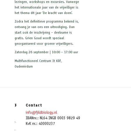
lezingen, workshops en excursies. Vanwege
het internationale jaar van de vrijwilliger is
het thema dit jaar ‘De kracht van doen’.
Zodra het definitieve programma bekend is,
ontvang je van ons een uitnodiging. Dan
start ook de inschrijving – deelname is
gratis. Grien Goud wordt speciaal
georganiseerd voor groene vrijwilligers.
Zaterdag 26 september | 10:00 – 17:00 uur
Multifunctioneel Centrum It Klif,
Oudemirdum
Relaties
Contact
info@fjildbiology.nl
IBANnr.: NL64 INGB 0003 9829 49
KvK nr.: 40000237