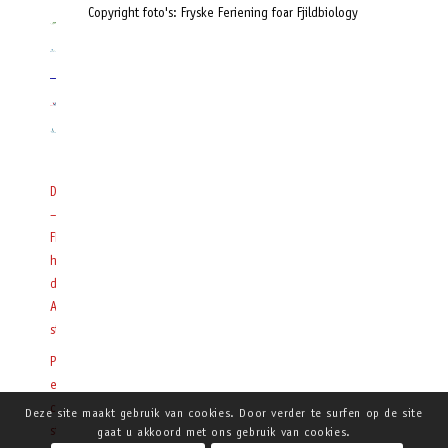
Copyright foto's: Fryske Feriening foar Fjildbiology
Doneren
–
FFF
heeft
de
Anbi
status
Privacy
en
cookie
Deze site maakt gebruik van cookies. Door verder te surfen op de site
statement
gaat u akkoord met ons gebruik van cookies.